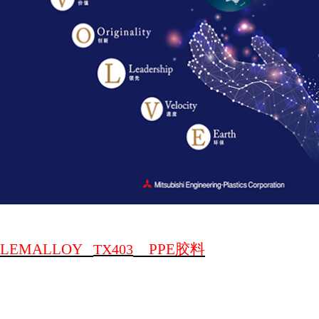
LEMALLOY
PPE
胶料
TX403