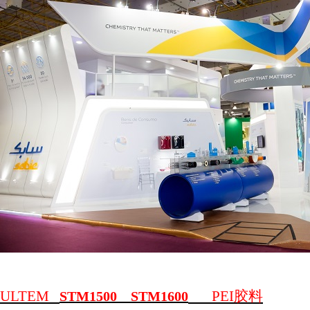
ULTEM
PEI
胶料
STM1500 STM1600