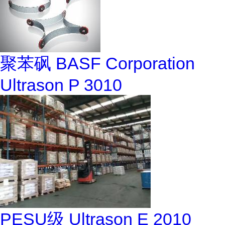
聚苯砜 BASF Corporation
Ultrason P 3010
PESU级 Ultrason E 2010