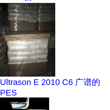
Ultrason E 2010 C6 广谱的
PES