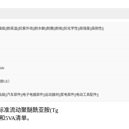
级|||耐高温|||抗紫外线|||耐水解|||耐磨|||耐候|||抗化学性|||高强度|||高刚性|||
ide
原GE）
品级|||汽车部件|||电子电器部件|||运动器材|||家电部件|||电动工具配件|||
标准流动聚醚酰亚胺
(Tg
和
5VA
清单。