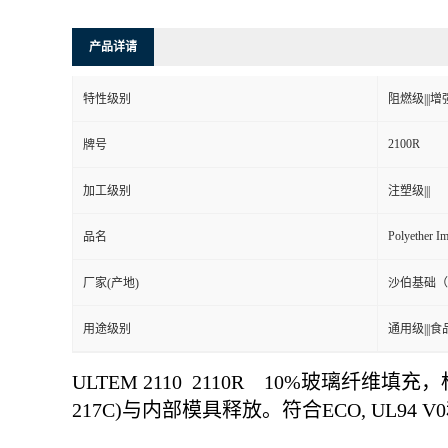
产品详请
特性级别
阻燃级|||增强
2100R
牌号
加工级别
注塑级|||
Polyether Im
品名
厂家(产地)
沙伯基础（
用途级别
通用级|||食
ULTEM 2110 2110R 10%
玻璃纤维填充，
217C)
与内部
模具释放。符合
ECO, UL94 V0