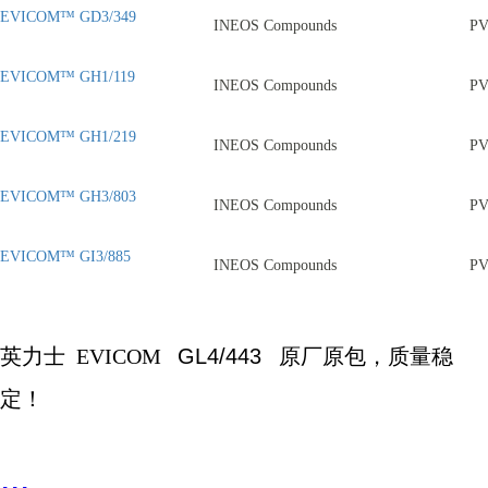
EVICOM™ GD3/349
INEOS Compounds
P
EVICOM™ GH1/119
INEOS Compounds
P
EVICOM™ GH1/219
INEOS Compounds
P
EVICOM™ GH3/803
INEOS Compounds
P
EVICOM™ GI3/885
INEOS Compounds
P
英力士
EVICOM
GL4/443
原厂原包，质量稳
定！
...