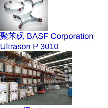
聚苯砜 BASF Corporation
Ultrason P 3010