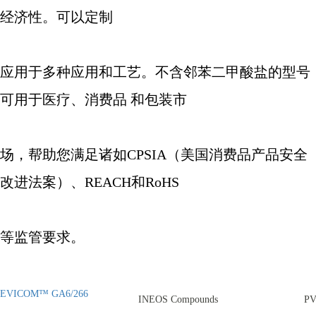
经济性。可以定制
应用于多种应用和工艺。不含邻苯二甲酸盐的型号
可用于医疗、消费品
和包装市
场，帮助您满足诸如
CPSIA
（美国消费品产品安全
改进法案）、
REACH
和
RoHS
等监管要求。
EVICOM™ GA6/266
INEOS Compounds
P