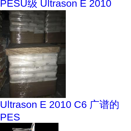
PESU级 Ultrason E 2010
Ultrason E 2010 C6 广谱的
PES