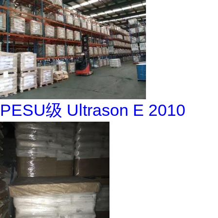
PESU级 Ultrason E 2010