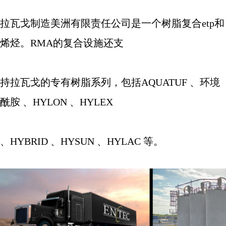
拉瓦戈制造美洲有限责任公司是一个树脂复合
etp
和
烯烃。
RMA
的复合设施还支
持拉瓦戈的专有树脂系列，包括
AQUATUF
、环境
酰胺 、
HYLON
、
HYLEX
、
HYBRID
、
HYSUN
、
HYLAC
等。