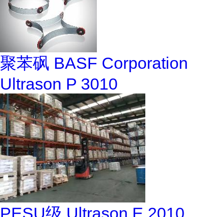
聚苯砜 BASF Corporation
Ultrason P 3010
PESU级 Ultrason E 2010