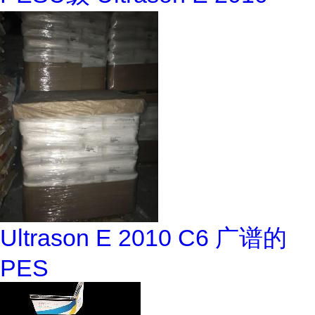
Ultrason E 2010 C6 广谱的
PES