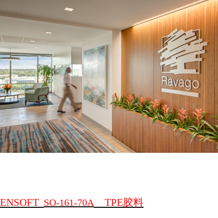
ENSOFT
TPE
胶料
SO-161-70A