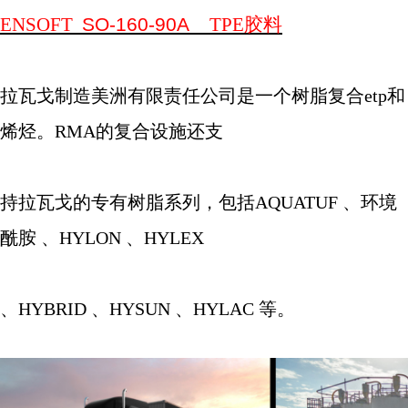
ENSOFT
SO-160-90A
TPE
胶料
拉瓦戈制造美洲有限责任公司是一个树脂复合
etp
和
烯烃。
RMA
的复合设施还支
持拉瓦戈的专有树脂系列，包括
AQUATUF
、环境
酰胺 、
HYLON
、
HYLEX
、
HYBRID
、
HYSUN
、
HYLAC
等。