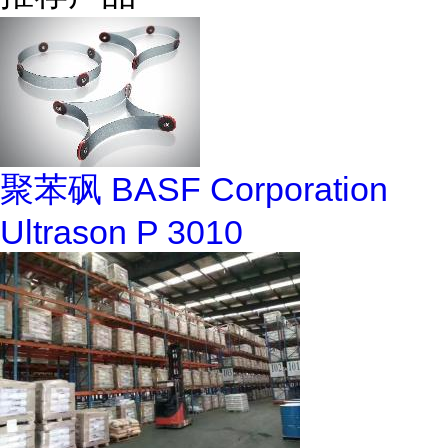
聚苯砜 BASF Corporation
Ultrason P 3010