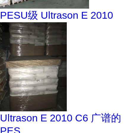
PESU级 Ultrason E 2010
Ultrason E 2010 C6 广谱的
PES