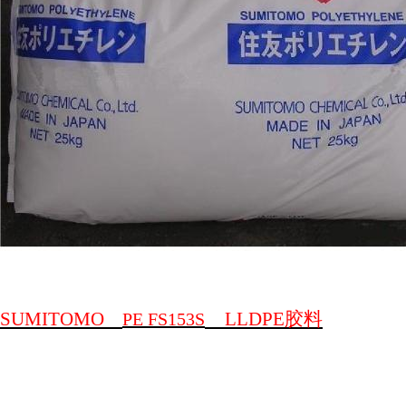
SUMITOMO
LLDPE
胶料
PE FS153S