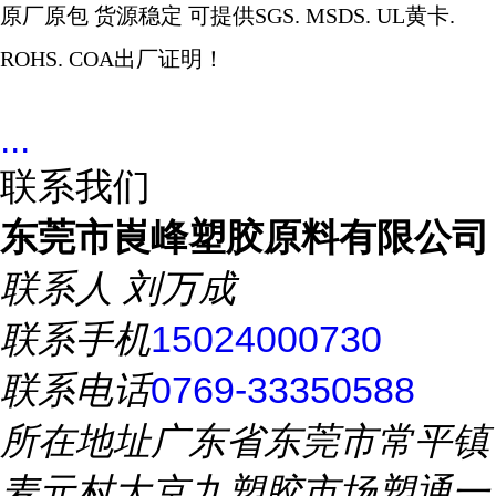
原厂原包
货源稳定
可提供
SGS. MSDS. UL
黄卡
.
ROHS. COA
出厂证明！
...
联系我们
东莞市崀峰塑胶原料有限公司
联系人
刘万成
联系手机
15024000730
联系电话
0769-33350588
所在地址
广东省东莞市常平镇
麦元村大京九塑胶市场塑通一