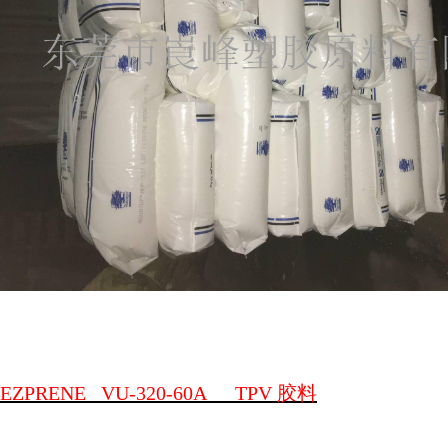
EZPRENE
VU-320-60A
TPV
胶料