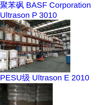
聚苯砜 BASF Corporation
Ultrason P 3010
PESU级 Ultrason E 2010