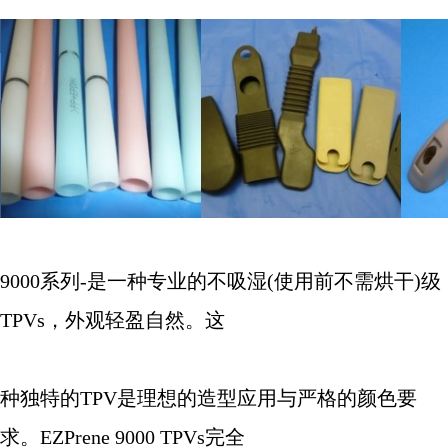
9000
系列
-
是一种专业的不吸湿
(
使用前不需烘干
)
级
TPVs
，外观轻盈自然。这
种独特的
TPV
是理想的造型应用与严格的颜色要
求。
EZPrene 9000 TPVs
完全