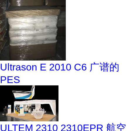
Ultrason E 2010 C6 广谱的
PES
ULTEM 2310 2310EPR 航空