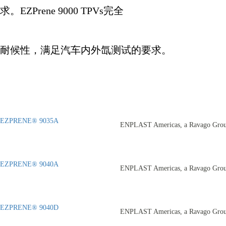
求。
EZPrene 9000 TPVs
完全
耐候性，满足汽车内外氙测试的要求。
EZPRENE® 9035A
ENPLAST Americas, a Ravago Gro
EZPRENE® 9040A
ENPLAST Americas, a Ravago Gro
EZPRENE® 9040D
ENPLAST Americas, a Ravago Gro