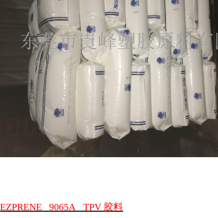
EZPRENE
9065A
TPV
胶料