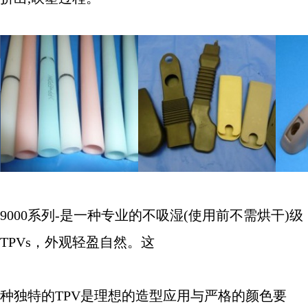
9000
系列
-
是一种专业的不吸湿
(
使用前不需烘干
)
级
TPVs
，外观轻盈自然。这
种独特的
TPV
是理想的造型应用与严格的颜色要