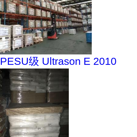
PESU级 Ultrason E 2010