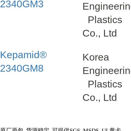
2340GM3
Engineeri
Plastics
Co., Ltd
Kepamid®
Korea
2340GM8
Engineeri
Plastics
Co., Ltd
原厂原包
货源稳定
可提供
SGS. MSDS. UL
黄卡
.