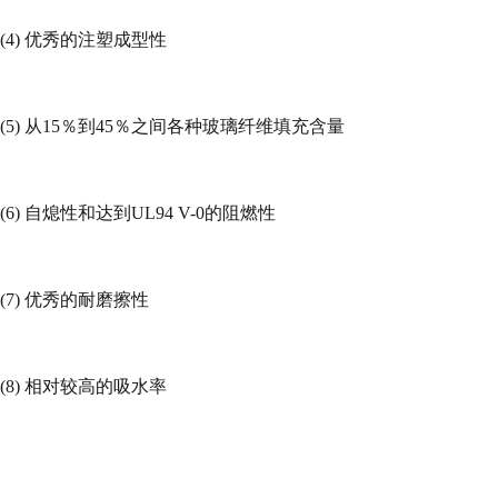
(4)
优秀的注塑成型性
(5)
从
15
％到
45
％之间各种玻璃纤维填充含量
(6)
自熄性和达到
UL94 V-0
的阻燃性
(7)
优秀的耐磨擦性
(8)
相对较高的吸水率