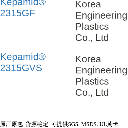
Kepamid®
Korea
2315GF
Engineering
Plastics
Co., Ltd
Kepamid®
Korea
2315GVS
Engineering
Plastics
Co., Ltd
原厂原包
货源稳定
可提供
SGS. MSDS. UL
黄卡
.