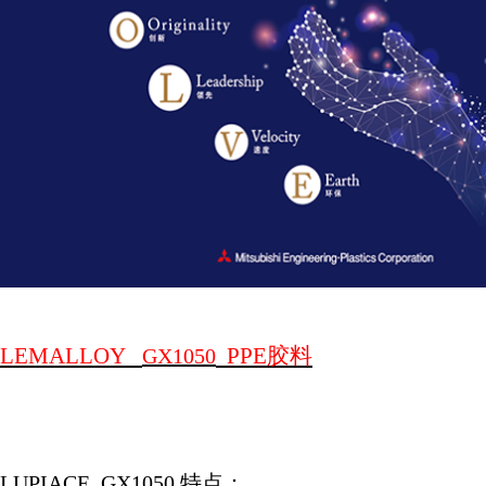
LEMALLOY
PPE
胶料
GX1050
LUPIACE
GX1050
特点：