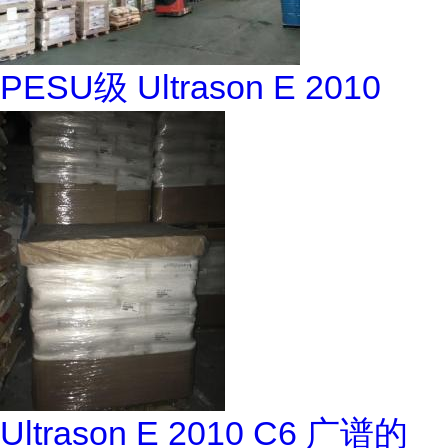
PESU级 Ultrason E 2010
Ultrason E 2010 C6 广谱的