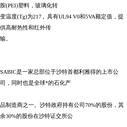
胺
(PEI)
塑料，玻璃化转
变
温度
(Tg)
为
217
,
具有
UL94 V0
和
5VA
额定值，提
供高耐热性和红外传
输。
SABIC
是一家总部位于沙特首都利雅得的上市公
司，同时也是全球*的石化产
品制造商之一。沙特政府持有公司
70%
的股份，其
余
30%
的股份在沙特证交所公