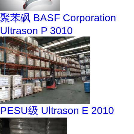
聚苯砜 BASF Corporation
Ultrason P 3010
PESU级 Ultrason E 2010