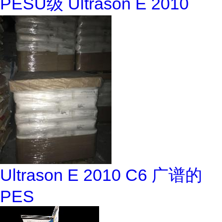
PESU级 Ultrason E 2010
Ultrason E 2010 C6 广谱的
PES