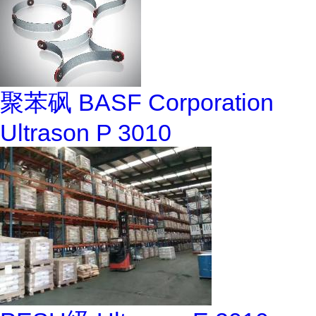
聚苯砜 BASF Corporation
Ultrason P 3010