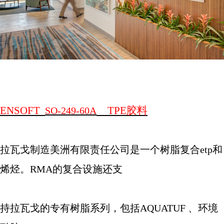
ENSOFT
TPE
胶料
SO-249-60A
拉瓦戈制造美洲有限责任公司是一个树脂复合
etp
和
烯烃。
RMA
的复合设施还支
持拉瓦戈的专有树脂系列，包括
AQUATUF
、环境