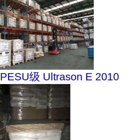
PESU级 Ultrason E 2010