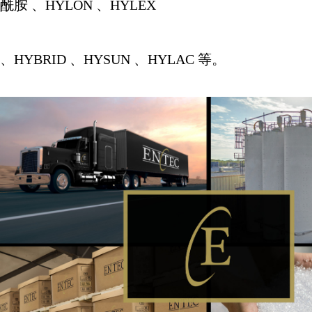
酰胺 、
HYLON
、
HYLEX
、
HYBRID
、
HYSUN
、
HYLAC
等。