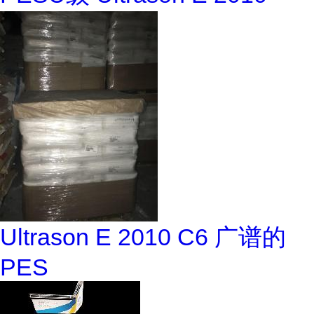
Ultrason E 2010 C6 广谱的
PES