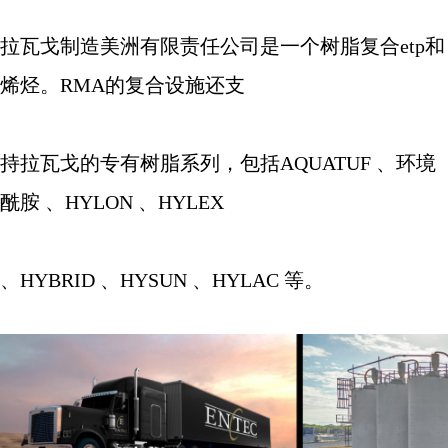
拉瓦戈制造美洲有限责任公司是一个树脂复合
etp
和
烯烃。
RMA
的复合设施还支
持拉瓦戈的专有树脂系列，包括
AQUATUF
、环境
酰胺 、
HYLON
、
HYLEX
、
HYBRID
、
HYSUN
、
HYLAC
等。