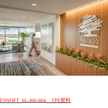
ENSOFT
TPE
胶料
SL-300-60A