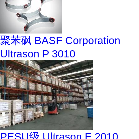
聚苯砜 BASF Corporation
Ultrason P 3010
PESU级 Ultrason E 2010