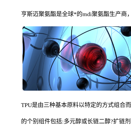
亨斯迈聚氨酯是全球*的
mdi
聚氨酯生产商
TPU
是由三种基本原料以特定的方式组合
的个别组件包括
:
多元醇或长链二醇
?
扩链剂