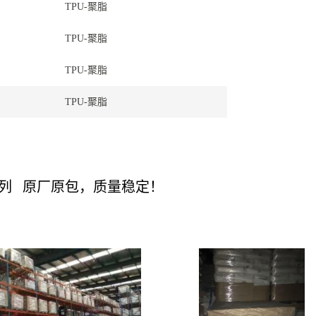
聚脂
TPU-
聚脂
TPU-
聚脂
TPU-
聚脂
TPU-
系列
原厂原包，质量稳定！