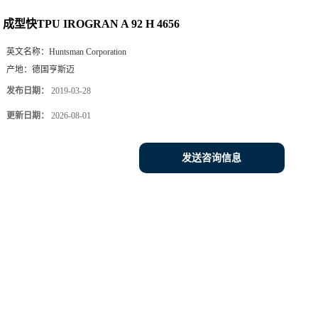
成型快TPU IROGRAN A 92 H 4656
英文名称：
Huntsman Corporation
产地：
德国亨斯迈
发布日期：
2019-03-28
更新日期：
2026-08-01
发送咨询信息