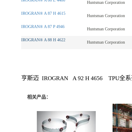
IROGRAN® A 86 E 4486
Huntsman Corporation
IROGRAN® A 87 H 4615
Huntsman Corporation
IROGRAN® A 87 P 4946
Huntsman Corporation
IROGRAN® A 88 H 4622
Huntsman Corporation
亨斯迈
IROGRAN
A 92 H 4656
TPU全
相关产品：