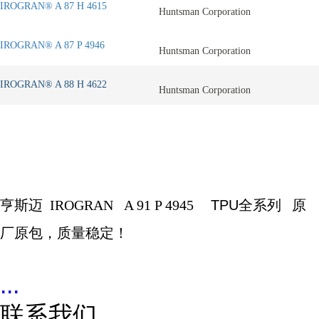
IROGRAN® A 87 H 4615
Huntsman Corporation
IROGRAN® A 87 P 4946
Huntsman Corporation
IROGRAN® A 88 H 4622
Huntsman Corporation
亨斯迈
IROGRAN
A 91 P 4945
TPU全系列
原
厂原包，质量稳定！
...
联系我们