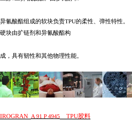
异氰酸酯组成的软块负责
TPU
的柔性、弹性特性。
硬块由扩链剂和异氰酸酯构
成，具有韧性和其他物理性能。
IROGRAN
TPU
胶料
A 91 P 4945