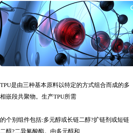
TPU
是由三种基本原料以特定的方式组合而成的多
相嵌段共聚物。生产
TPU
所需
的个别组件包括
:
多元醇或长链二醇
?
扩链剂或短链
二醇
?
二异氰酸酯。由多元醇和