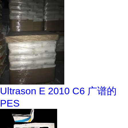
Ultrason E 2010 C6 广谱的
PES