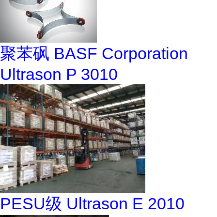
聚苯砜 BASF Corporation
Ultrason P 3010
PESU级 Ultrason E 2010