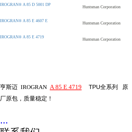
IROGRAN® A 85 D 5001 DP
Huntsman Corporation
IROGRAN® A 85 E 4607 E
Huntsman Corporation
IROGRAN® A 85 E 4719
Huntsman Corporation
A 85 E 4719
亨斯迈
IROGRAN
TPU全系列
原
厂原包，质量稳定！
...