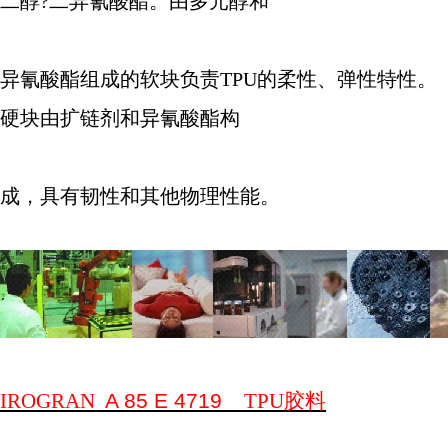
二醇
?
二异氰酸酯。由多元醇和
异氰酸酯组成的软块负责
TPU
的柔性、弹性特性。
硬块由扩链剂和异氰酸酯构
成，具有韧性和其他物理性能。
IROGRAN
A 85 E 4719
TPU
胶料