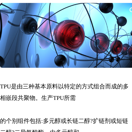
TPU
是由三种基本原料以特定的方式组合而成的多
相嵌段共聚物。生产
TPU
所需
的个别组件包括
:
多元醇或长链二醇
?
扩链剂或短链