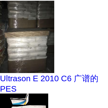
Ultrason E 2010 C6 广谱的
PES