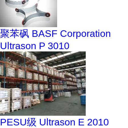
聚苯砜 BASF Corporation
Ultrason P 3010
PESU级 Ultrason E 2010