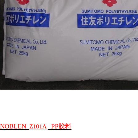
N
OBLEN
PP
胶料
Z101A