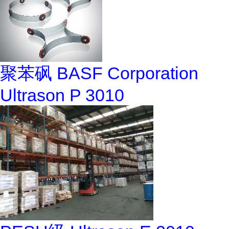
聚苯砜 BASF Corporation
Ultrason P 3010