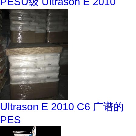
PESU级 Ultrason E 2010
Ultrason E 2010 C6 广谱的
PES