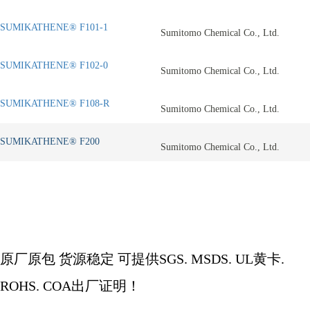
SUMIKATHENE® F101-1
Sumitomo Chemical Co., Ltd.
SUMIKATHENE® F102-0
Sumitomo Chemical Co., Ltd.
SUMIKATHENE® F108-R
Sumitomo Chemical Co., Ltd.
SUMIKATHENE® F200
Sumitomo Chemical Co., Ltd.
原厂原包
货源稳定
可提供
SGS. MSDS. UL
黄卡
.
ROHS. COA
出厂证明！