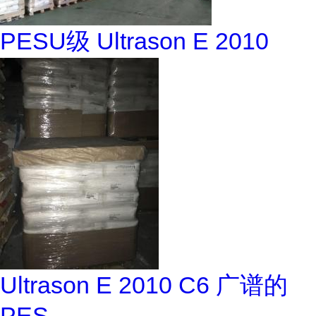
PESU级 Ultrason E 2010
Ultrason E 2010 C6 广谱的
PES