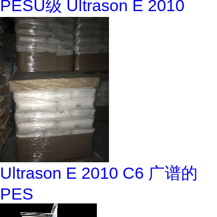
PESU级 Ultrason E 2010
Ultrason E 2010 C6 广谱的
PES