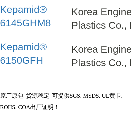
Kepamid®
Korea Engin
6145GHM8
Plastics Co., 
Kepamid®
Korea Engin
6150GFH
Plastics Co., 
原厂原包
货源稳定
可提供
SGS. MSDS. UL
黄卡
.
ROHS. COA
出厂证明！
...