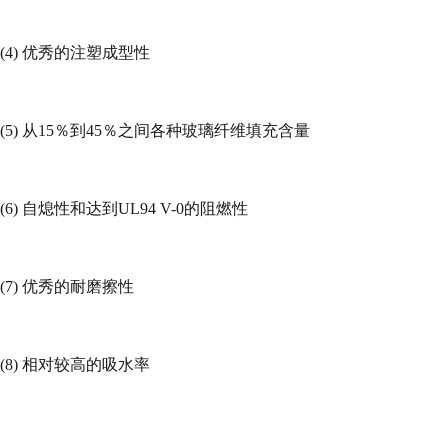
(4)
优秀的注塑成型性
(5)
从
15
％到
45
％之间各种玻璃纤维填充含量
(6)
自熄性和达到
UL94 V-0
的阻燃性
(7)
优秀的耐磨擦性
(8)
相对较高的吸水率