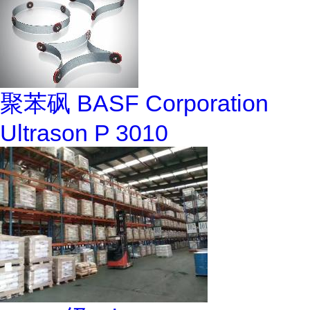
聚苯砜 BASF Corporation
Ultrason P 3010