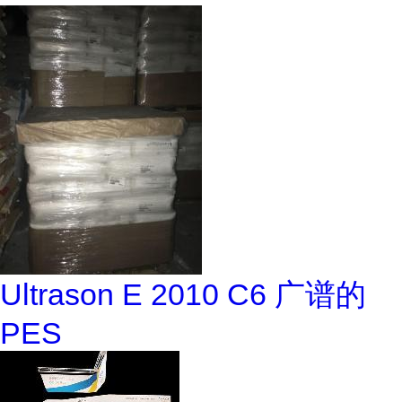
Ultrason E 2010 C6 广谱的
PES