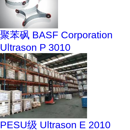
聚苯砜 BASF Corporation
Ultrason P 3010
PESU级 Ultrason E 2010