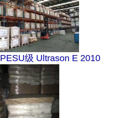
PESU级 Ultrason E 2010