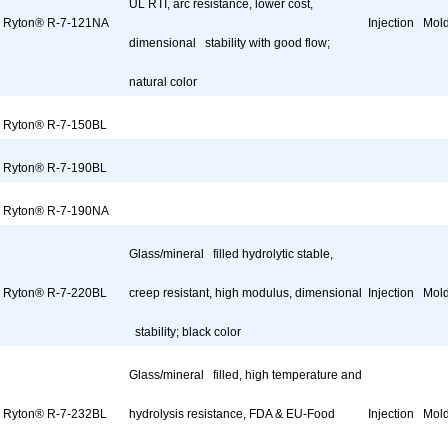
UL RTI, arc resistance, lower cost,
Ryton® R-7-121NA
Injection Mol
dimensional stability with good flow;
natural color
Ryton® R-7-150BL
Ryton® R-7-190BL
Ryton® R-7-190NA
Glass/mineral filled hydrolytic stable,
Ryton® R-7-220BL
creep resistant, high modulus, dimensional
Injection Mol
stability; black color
Glass/mineral filled, high temperature and
Ryton® R-7-232BL
hydrolysis resistance, FDA & EU-Food
Injection Mol