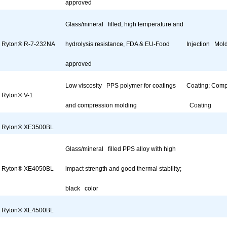
approved
Glass/mineral filled, high temperature and
Ryton® R-7-232NA
hydrolysis resistance, FDA & EU-Food
Injection Mol
approved
Low viscosity PPS polymer for coatings
Coating; Comp
Ryton® V-1
and compression molding
Coating
Ryton® XE3500BL
Glass/mineral filled PPS alloy with high
Ryton® XE4050BL
impact strength and good thermal stability;
black color
Ryton® XE4500BL