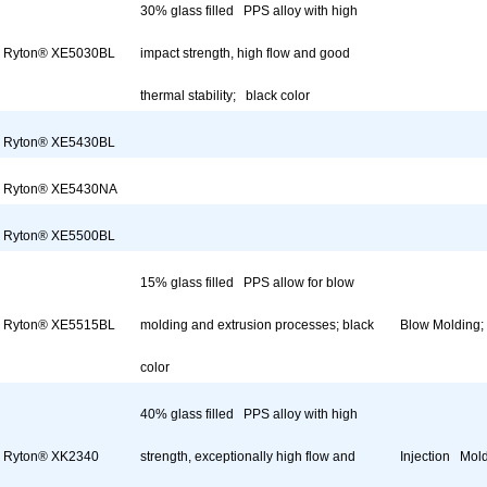
30% glass filled PPS alloy with high
Ryton® XE5030BL
impact strength, high flow and good
thermal stability; black color
Ryton® XE5430BL
Ryton® XE5430NA
Ryton® XE5500BL
15% glass filled PPS allow for blow
Ryton® XE5515BL
molding and extrusion processes; black
Blow Molding; 
color
40% glass filled PPS alloy with high
Ryton® XK2340
strength, exceptionally high flow and
Injection Mol