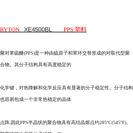
RYTON
XE4500BL
PPS
塑料
聚对苯硫醚
(PPS)
是一种由硫原子和苯环交替形成的对取代型聚
合物。其分子结构具有高度稳定的
化学键，对热降解和化学反应具有显著的分子稳定性。分子结构
也容易包成一个非常热稳定的晶体
点阵
,
因此
PPS
半晶状的聚合物具有高结晶熔点约
285
°
C(545
°
F)
。