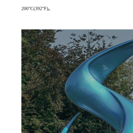
200
°
C(392
°
F)
。