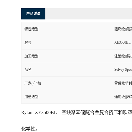
产品详请
特性级别
阻燃级|||耐高
XE3500BL
牌号
加工级别
注塑级|||挤出
Solvay Spec
品名
厂家(产地)
雪佛龙菲利
用途级别
通用级|||汽
Ryton XE3500BL
空缺聚苯硫醚合金复合挤压和吹
化学性。