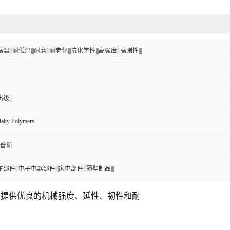
温|||耐低温|||耐磨|||耐老化|||抗化学性|||高强度|||高刚性|||
级|||
ialty Polymers
普斯
车部件|||电子电器部件|||家电部件|||薄壁制品|||
塑提供优良的机械强度、延性、韧性和耐