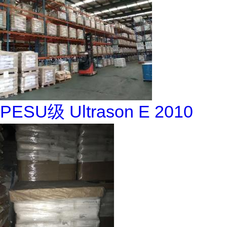
PESU级 Ultrason E 2010