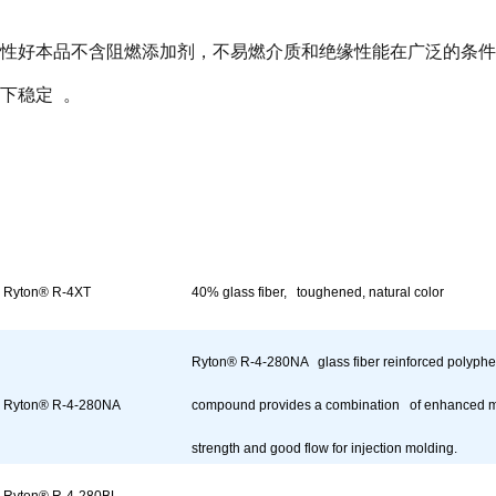
性好本品不含阻燃添加剂，不易燃介质和绝缘性能在广泛的条件
下稳定
。
Ryton® R-4XT
40% glass fiber, toughened, natural color
Ryton® R-4-280NA glass fiber reinforced polyphe
Ryton® R-4-280NA
compound provides a combination of enhanced 
strength and good flow for injection molding.