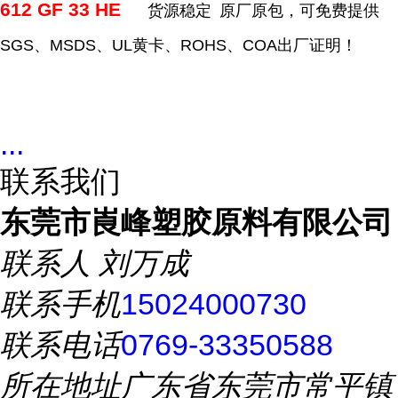
612 GF 33 HE
货源稳定
原厂原包，可免费提供
SGS
、
MSDS
、
UL
黄卡、
ROHS
、
COA
出厂证明！
...
联系我们
东莞市崀峰塑胶原料有限公司
联系人
刘万成
联系手机
15024000730
联系电话
0769-33350588
所在地址
广东省东莞市常平镇