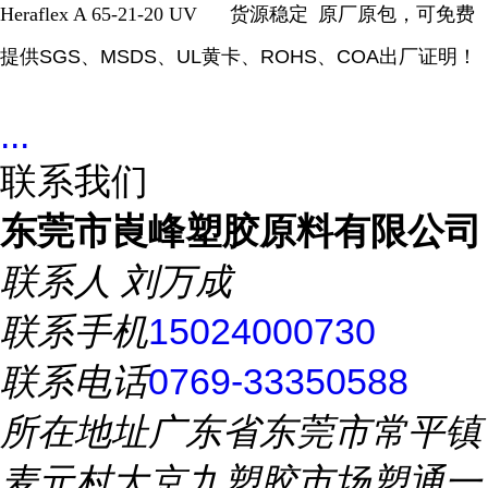
Heraflex A 65-21-20 UV 货源稳定
原厂原包，可免费
提供
SGS
、
MSDS
、
UL
黄卡、
ROHS
、
COA
出厂证明！
...
联系我们
东莞市崀峰塑胶原料有限公司
联系人
刘万成
联系手机
15024000730
联系电话
0769-33350588
所在地址
广东省东莞市常平镇
麦元村大京九塑胶市场塑通一